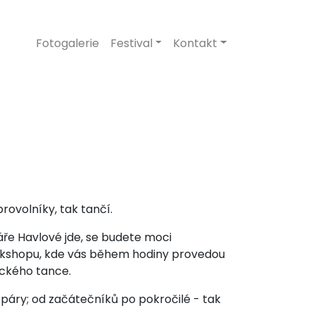
Fotogalerie
Festival
Kontakt
ovolníky, tak tančí.
áře Havlové jde, se budete moci
kshopu, kde vás během hodiny provedou
ického tance.
k páry; od začátečníků po pokročilé - tak