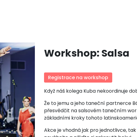
Workshop: Salsa
Registrace na workshop
Když náš kolega Kuba nekoordinuje dobr
Že to jemu a jeho taneční partnerce B
přesvědčit na salsovém tanečním wor
základními kroky tohoto latinskoamer
Akce je vhodná jak pro jednotlivce, ta