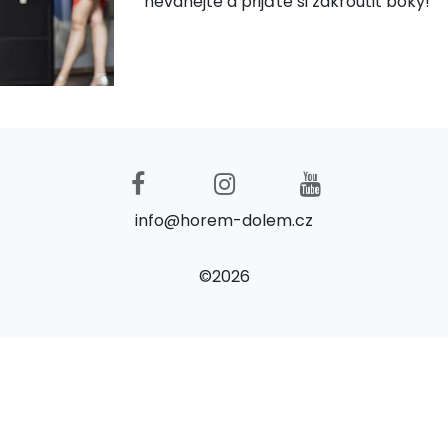
neváhejte a přijďte si zakroutit boky!
info@horem-dolem.cz
©2026