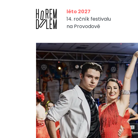
léto 2027
14. ročník festivalu
na Provodově